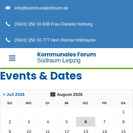
info@kommunalesforum.de
(0341) 350 16 638 Frau Daniela Herburg
(0341) 350 16 777 Herr Roman Mikhaylov
Events & Dates
< Juli 2026
August 2026
SO
MO
DI
MI
DO
FR
SA
1
2
3
4
5
6
7
8
9
10
11
12
13
14
15